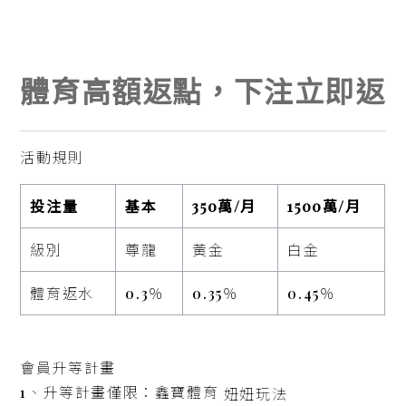
優惠活動
APP下載
體育高額返點，下注立即返
活動規則
投注量
基本
350萬/月
1500萬/月
級別
尊龍
黃金
白金
體育返水
0.3％
0.35％
0.45％
會員升等計畫
1、升等計畫僅限：鑫寶體育
妞妞玩法