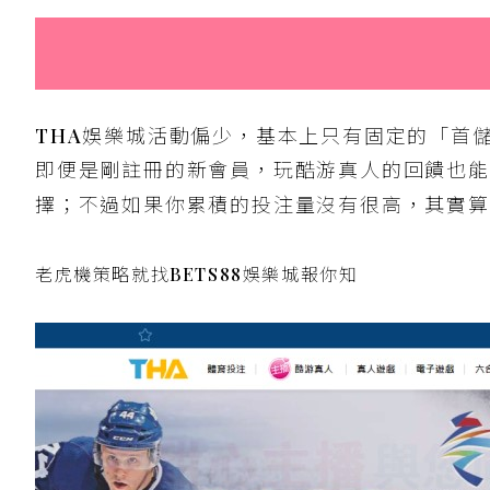
THA
娛樂城活動偏少，基本上只有固定的「首
即便是剛註冊的新會員，玩酷游真人的回饋也能高
擇；不過如果你累積的投注量沒有很高，其實算
老虎機策略就找BETS88娛樂城報你知