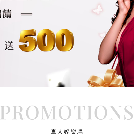
PROMOTION
真人娛樂場