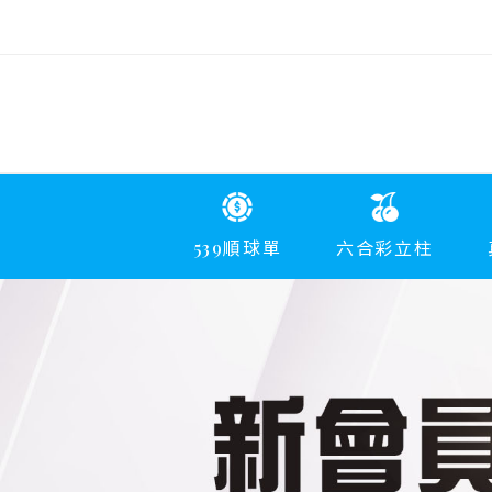
539順球單
六合彩立柱