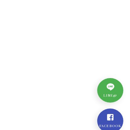
LINE@
FACEBOOK