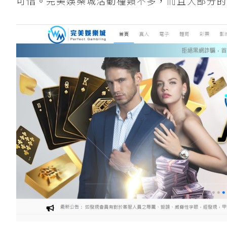
可惜。完美娛樂城活動種類不多，而且大部分的