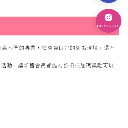
INSTAGRAM
擁有高水準的專業，給會員良好的遊戲環境，還有
城活動，讓新舊會員都能有折扣或加碼獎勵可以