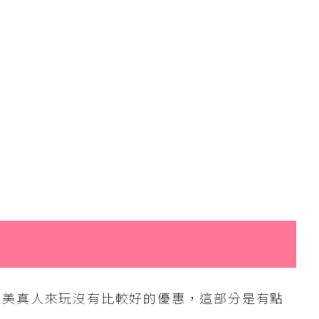
完美真人來玩沒有比較好的優惠，這部分是有點