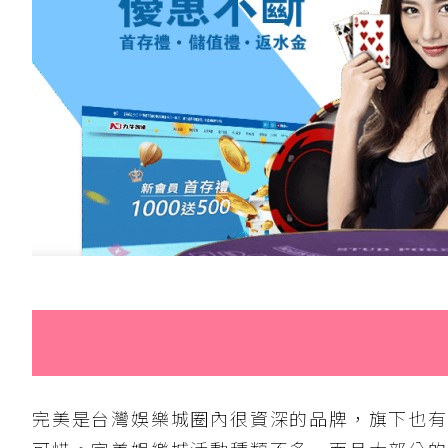
完美是台灣娛樂城圈內很資深的品牌，旗下也有