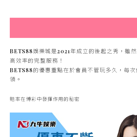
BETS88娛樂城
是2021年成立的後起之秀，
高效率的完整服務！
BETS88的優惠重點在於會員不管玩多久，
領。
賠率在博彩中發揮作用的秘密